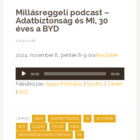
Millásreggeli podcast –
Adatbiztonság és MI, 30
éves a BYD
2024-11-08
2024. november 8., péntek 8-9 óra
Részletek
Audió
00:00
00:00
lejátszó
Feliratkozás:
Apple Podcasts
|
Spotify
|
TuneIn
|
RSS
CÍMKÉK:
,
,
,
,
ADAT
ADATBIZTONSÁG
AI
AUTÓIPAR
,
,
,
,
BYD
CLOUD
FELHŐ
KÍNA
,
MESTERSÉGES INTELLIGENCIA
MI