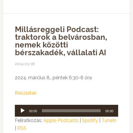
Millásreggeli Podcast:
traktorok a belvárosban,
nemek közötti
bérszakadék, vállalati AI
2024-03-08
2024. március 8., péntek 6:30-8 óra
Részletek
Audió
00:00
00:00
lejátszó
Feliratkozás:
Apple Podcasts
|
Spotify
|
TuneIn
|
RSS