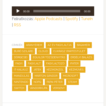
Audió
00:00
00:00
lejátszó
Feliratkozás:
Apple Podcasts
|
Spotify
|
TuneIn
|
RSS
CÍMKÉK:
,
,
,
ARANYÉREM
AZ ÉV FAGYLALTJA
BAGAMÉRI
,
,
,
BURÓ SZILÁRD
CLOUD
CUKRÁSZ IPARTESTÜLET
,
,
DÖRGICSEI
EQUILOR TŐZSDENYITÁS
ERDÉLYI BALÁZS
,
,
,
,
,
FAGYI
FAGYLALT
FAGYLALTOZÓ
IFATER
,
,
,
,
IT-KALAUZ
JÁTÉK
KÉZIKONZOL
KÉZMŰVES
,
,
,
MANDULÁS
MÁRTON SÁNDOR
MICROSOFT
,
,
,
,
NINTENDO
NOPQ
PÁPAI PÉTER
STEAM
,
,
SWITCH
VÁNDORKUPA
VERSENY