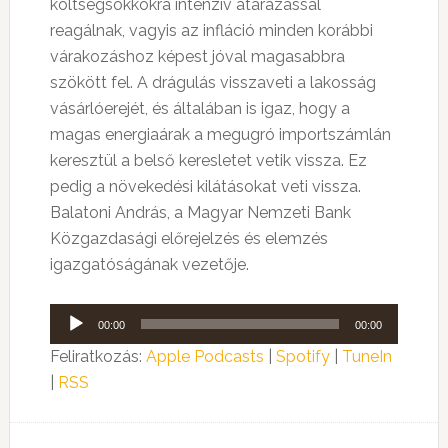
költségsokkokra intenzív átárazással
reagálnak, vagyis az infláció minden korábbi
várakozáshoz képest jóval magasabbra
szökött fel. A drágulás visszaveti a lakosság
vásárlóerejét, és általában is igaz, hogy a
magas energiaárak a megugró importszámlán
keresztül a belső keresletet vetik vissza. Ez
pedig a növekedési kilátásokat veti vissza.
Balatoni András, a Magyar Nemzeti Bank
Közgazdasági előrejelzés és elemzés
igazgatóságának vezetője.
Audió
00:00
00:00
lejátszó
Feliratkozás:
Apple Podcasts
|
Spotify
|
TuneIn
|
RSS