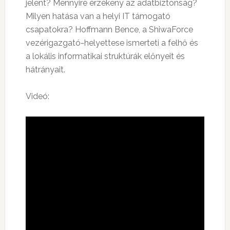
jelent? Mennyire érzékeny az adatbiztonság?
Milyen hatása van a helyi IT támogató
csapatokra? Hoffmann Bence, a ShiwaForce
vezérigazgató-helyettese ismerteti a felhő és
a lokális informatikai struktúrák előnyeit és
hátrányait.
Videó: