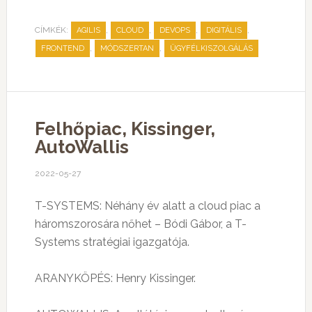
CÍMKÉK:
,
,
,
,
AGILIS
CLOUD
DEVOPS
DIGITÁLIS
,
,
FRONTEND
MÓDSZERTAN
ÜGYFÉLKISZOLGÁLÁS
Felhőpiac, Kissinger,
AutoWallis
2022-05-27
T-SYSTEMS: Néhány év alatt a cloud piac a
háromszorosára nőhet – Bódi Gábor, a T-
Systems stratégiai igazgatója.
ARANYKÖPÉS: Henry Kissinger.