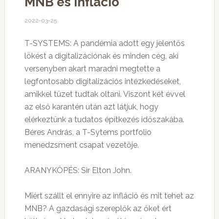
MNB és infláció
2022-03-25
T-SYSTEMS: A pandémia adott egy jelentős
lökést a digitalizációnak és minden cég, aki
versenyben akart maradni megtette a
legfontosabb digitalizációs intézkedéseket,
amikkel tüzet tudtak oltani. Viszont két évvel
az első karantén után azt látjuk, hogy
elérkeztünk a tudatos építkezés időszakába.
Béres András, a T-Sytems portfolio
menedzsment csapat vezetője.
ARANYKÖPÉS: Sir Elton John.
Miért szállt el ennyire az infláció és mit tehet az
MNB? A gazdasági szereplők az őket ért