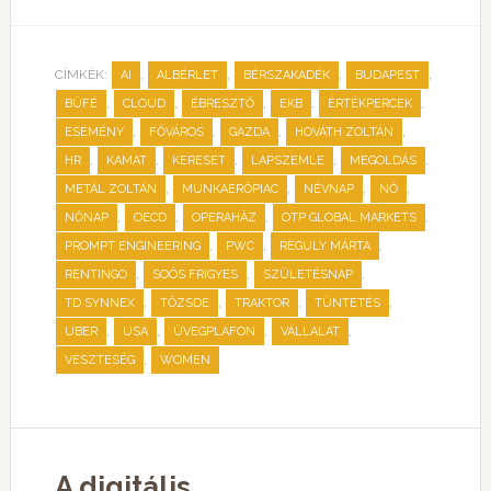
CÍMKÉK:
,
,
,
,
AI
ALBÉRLET
BÉRSZAKADÉK
BUDAPEST
,
,
,
,
,
BÜFÉ
CLOUD
ÉBRESZTŐ
EKB
ÉRTÉKPERCEK
,
,
,
,
ESEMÉNY
FŐVÁROS
GAZDA
HOVÁTH ZOLTÁN
,
,
,
,
,
HR
KAMAT
KERESET
LAPSZEMLE
MEGOLDÁS
,
,
,
,
METÁL ZOLTÁN
MUNKAERŐPIAC
NÉVNAP
NŐ
,
,
,
,
NŐNAP
OECD
OPERAHÁZ
OTP GLOBAL MARKETS
,
,
,
PROMPT ENGINEERING
PWC
REGULY MÁRTA
,
,
,
RENTINGO
SOÓS FRIGYES
SZÜLETÉSNAP
,
,
,
,
TD SYNNEX
TŐZSDE
TRAKTOR
TÜNTETÉS
,
,
,
,
UBER
USA
ÜVEGPLAFON
VÁLLALAT
,
VESZTESÉG
WOMEN
A digitális