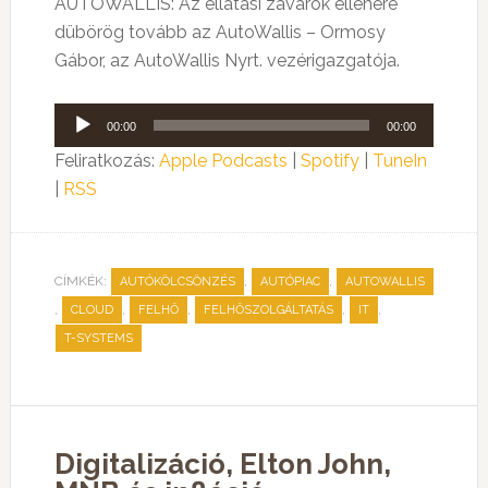
AUTOWALLIS: Az ellátási zavarok ellenére
dübörög tovább az AutoWallis – Ormosy
Gábor, az AutoWallis Nyrt. vezérigazgatója.
Audió
00:00
00:00
lejátszó
Feliratkozás:
Apple Podcasts
|
Spotify
|
TuneIn
|
RSS
CÍMKÉK:
,
,
AUTÓKÖLCSÖNZÉS
AUTÓPIAC
AUTOWALLIS
,
,
,
,
,
CLOUD
FELHŐ
FELHŐSZOLGÁLTATÁS
IT
T-SYSTEMS
Digitalizáció, Elton John,