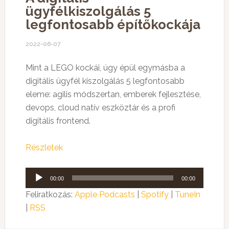
ügyfélkiszolgálás 5
legfontosabb építőkockája
2022-06-07
Mint a LEGO kockái, úgy épül egymásba a
digitális ügyfél kiszolgálás 5 legfontosabb
eleme: agilis módszertan, emberek fejlesztése,
devops, cloud natív eszköztár és a profi
digitális frontend.
Részletek
Audió
00:00
00:00
lejátszó
Feliratkozás:
Apple Podcasts
|
Spotify
|
TuneIn
|
RSS