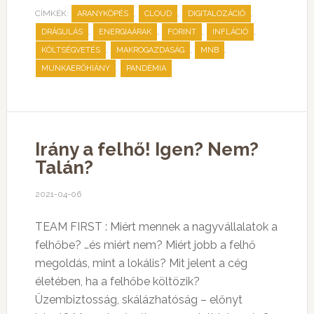
CÍMKÉK:
,
,
,
ARANYKÖPÉS
CLOUD
DIGITALOZÁCIÓ
,
,
,
,
DRÁGULÁS
ENERGIAÁRAK
FORINT
INFLÁCIÓ
,
,
,
KÖLTSÉGVETÉS
MAKROGAZDASÁG
MNB
,
MUNKAERŐHIÁNY
PANDÉMIA
Irány a felhő! Igen? Nem?
Talán?
2021-04-06
TEAM FIRST : Miért mennek a nagyvállalatok a
felhőbe? …és miért nem? Miért jobb a felhő
megoldás, mint a lokális? Mit jelent a cég
életében, ha a felhőbe költözik?
Üzembiztosság, skálázhatóság – előnyt