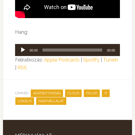
Hang:
Audió
00:00
00:00
lejátszó
Feliratkozás:
Apple Podcasts
|
Spotify
|
TuneIn
|
RSS
CÍMKÉK:
,
,
,
,
ADATBIZTONSÁG
CLOUD
FELHŐ
IT
,
LOKÁLIS
NAGYVÁLLALAT