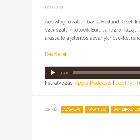
2022-11-28
Adóvilág rovatunkban a Holland Kelet-Ind
ezer szálon kötődik Európához, a hazáju
arassa le a jelentős ásványkincsekkel re
Részletek
Audió
00:00
lejátszó
Feliratkozás:
Apple Podcasts
|
Spotify
|
T
CÍMKÉK:
,
,
ADÓVILÁG
APARTHEID
BRIT BIRODAL