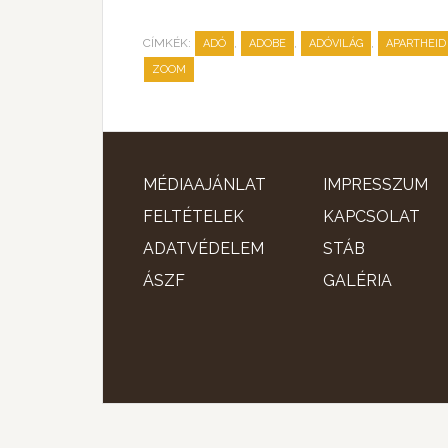
CÍMKÉK:
,
,
,
ADÓ
ADOBE
ADÓVILÁG
APARTHEID
ZOOM
MÉDIAAJÁNLAT
IMPRESSZUM
FELTÉTELEK
KAPCSOLAT
ADATVÉDELEM
STÁB
ÁSZF
GALÉRIA