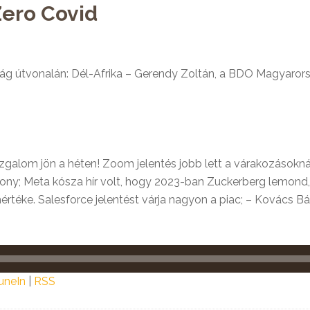
Zero Covid
ság útvonalán: Dél-Afrika – Gerendy Zoltán, a BDO Magyaro
zgalom jön a héten! Zoom jelentés jobb lett a várakozásoknál
csony; Meta kósza hír volt, hogy 2023-ban Zuckerberg lemond,
értéke. Salesforce jelentést várja nagyon a piac; – Kovács Bá
uneIn
|
RSS