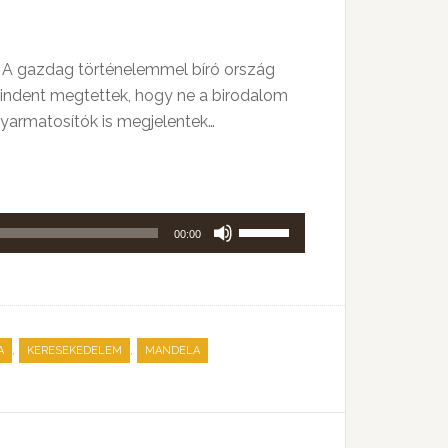
a. A gazdag történelemmel bíró ország
mindent megtettek, hogy ne a birodalom
gyarmatosítók is megjelentek…
A
00:00
hangerő
növeléséhez,
illetőleg
csökkentéséhez
,
,
A
KERESEKEDELEM
MANDELA
a
Fel/Le
billentyűket
kell