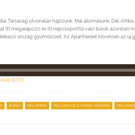
iai Társaság útvonalán hajózunk. Mai állomásunk: Dél-Afrik
kat itt megalapozó és itt népcsoporttá váló búrok azonban 
ndelkező ország gyümölcseit. Az Apartheidet követően az új 
uneIn
|
RSS
,
,
,
,
OM
BÚROK
DÉL-AFRIKA
HOLLAND KELET-INDIAI TÁRSASÁG
HOLLANDI