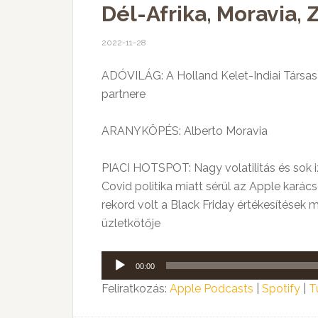
Dél-Afrika, Moravia, 
2022-11-28
ADÓVILÁG: A Holland Kelet-Indiai Társa
partnere
ARANYKÖPÉS: Alberto Moravia
PIACI HOTSPOT: Nagy volatilitás és sok i
Covid politika miatt sérül az Apple kará
rekord volt a Black Friday értékesítések m
üzletkötője
Audió
00:00
lejátszó
Feliratkozás:
Apple Podcasts
|
Spotify
|
T