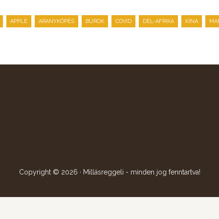
,
,
,
,
,
,
,
APPLE
ARANYKÖPÉS
BÚROK
COVID
DÉL-AFRIKA
KÍNA
MA
Copyright © 2026 · Millásreggeli - minden jog fenntartva!