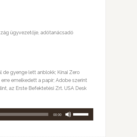
használni.
rszág ügyvezetője, adótanácsadó
 de gyenge lett anblokk; Kínai Zero
 erre emelkedett a papír; Adobe szerint
lint, az Erste Befektetési Zrt. USA Desk
A
00:00
hangerő
növeléséhez,
illetőleg