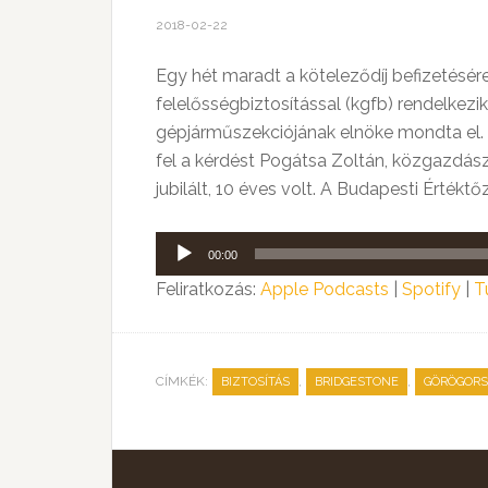
2018-02-22
Egy hét maradt a köteleződíj befizetésér
felelősségbiztosítással (kgfb) rendelkez
gépjárműszekciójának elnöke mondta el. 
fel a kérdést Pogátsa Zoltán, közgazdá
jubilált, 10 éves volt. A Budapesti Értékt
Audió
00:00
lejátszó
Feliratkozás:
Apple Podcasts
|
Spotify
|
T
CÍMKÉK:
,
,
BIZTOSÍTÁS
BRIDGESTONE
GÖRÖGORS