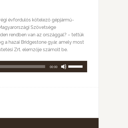
 végi évfordulós kötelező gépjármű-
ok Magyarországi Szövetsége
den rendben van az országgal? – tettük
g a hazai Bridgestone gyár, amely most
ektetési Zrt. elemzője számolt be.
A
00:00
hangerő
növeléséhez,
illetőleg
csökkentéséhez
a
Fel/Le
billentyűket
kell