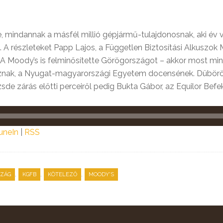
e, mindannak a másfél millió gépjármű-tulajdonosnak, aki év
ik. A részleteket Papp Lajos, a Független Biztosítási Alkusz
A Moody’s is felminősítette Görögországot – akkor most min
sznak, a Nyugat-magyarországi Egyetem docensének. Dübörö
őzsde zárás előtti perceiről pedig Bukta Gábor, az Equilor Bef
uneIn
|
RSS
,
,
,
ZÁG
KGFB
KÖTELEZŐ
MOODY'S