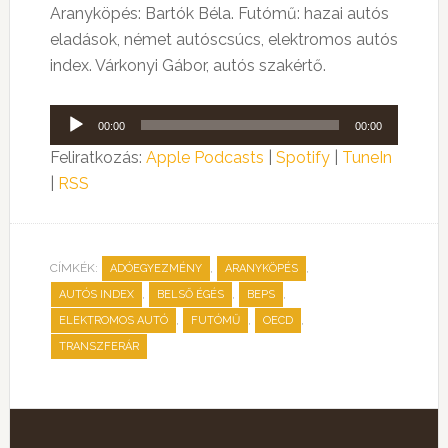
Aranyköpés: Bartók Béla. Futómű: hazai autós
eladások, német autóscsúcs, elektromos autós
index. Várkonyi Gábor, autós szakértő.
Audió
00:00
00:00
lejátszó
Feliratkozás:
Apple Podcasts
|
Spotify
|
TuneIn
|
RSS
CÍMKÉK:
,
,
ADÓEGYEZMÉNY
ARANYKÖPÉS
,
,
,
AUTÓS INDEX
BELSŐ ÉGÉS
BEPS
,
,
,
ELEKTROMOS AUTÓ
FUTÓMŰ
OECD
TRANSZFERÁR