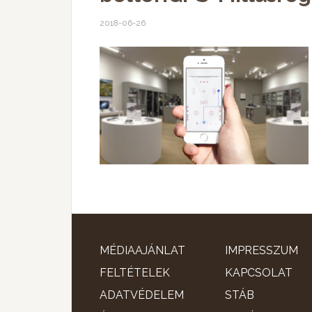
2018-06-26
MÉDIAAJÁNLAT
IMPRESSZUM
FELTÉTELEK
KAPCSOLAT
ADATVÉDELEM
STÁB