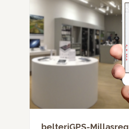
belteriGPS-Millasreg