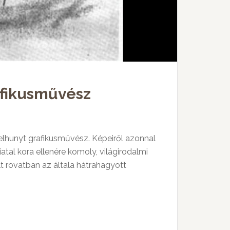
afikusművész
l elhunyt grafikusművész. Képeiről azonnal
iatal kora ellenére komoly, világirodalmi
t rovatban az általa hátrahagyott