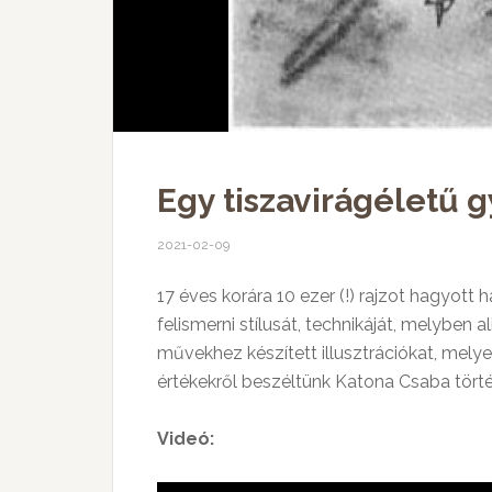
Egy tiszavirágéletű 
2021-02-09
17 éves korára 10 ezer (!) rajzot hagyott
felismerni stílusát, technikáját, melyben 
művekhez készített illusztrációkat, mely
értékekről beszéltünk Katona Csaba törté
Videó: