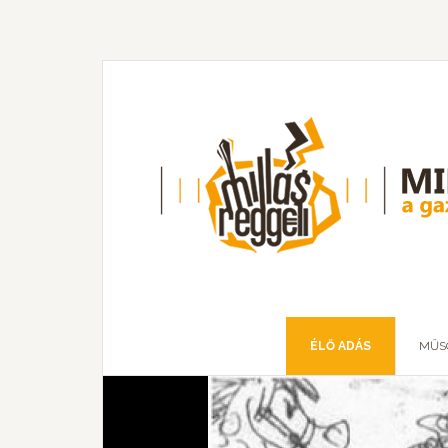
ÉLŐ ADÁS
MŰS