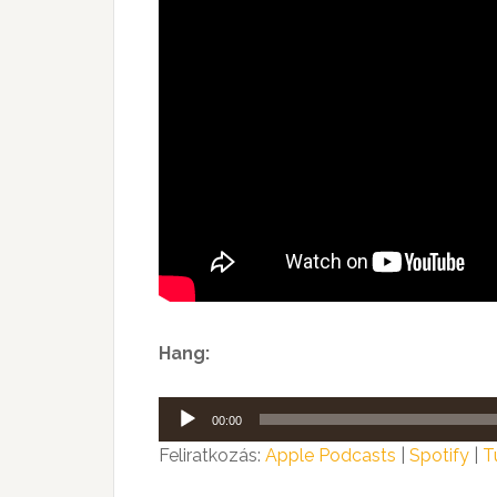
Hang:
Audió
00:00
lejátszó
Feliratkozás:
Apple Podcasts
|
Spotify
|
T