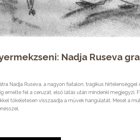
gyermekzseni: Nadja Ruseva gr
 hátra Nadja Ruseva, a nagyon fiatalon, tragikus hirtelenségge
alig emelte fel a ceruzát, első látás után mindenki megjegyzi.
F
ekkel tökéletesen visszaadja a művek hangulatát. Mesél a múl
nésszel.