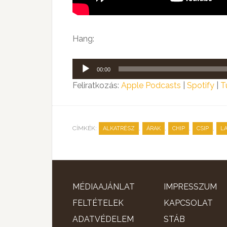
Hang:
Audió
00:00
lejátszó
Feliratkozás:
Apple Podcasts
|
Spotify
|
T
CÍMKÉK:
,
,
,
,
ALKATRÉSZ
ÁRAK
CHIP
CSIP
L
MÉDIAAJÁNLAT
IMPRESSZUM
FELTÉTELEK
KAPCSOLAT
ADATVÉDELEM
STÁB