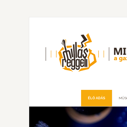
ÉLŐ ADÁS
MŰS