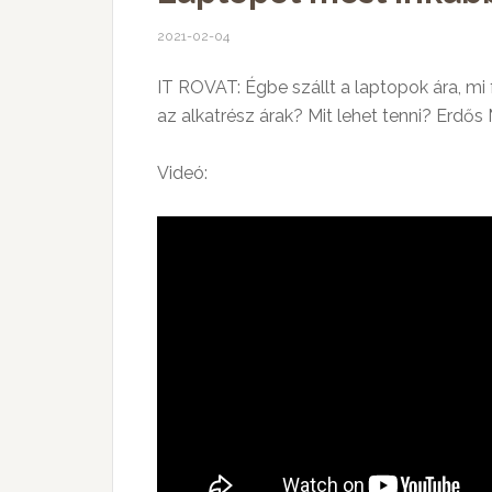
2021-02-04
IT ROVAT: Égbe szállt a laptopok ára, mi 
az alkatrész árak? Mit lehet tenni? Erdő
Videó: