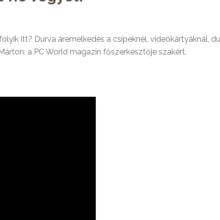
folyik itt? Durva áremelkedés a csipeknél, videókártyáknál, 
s Márton, a PC World magazin főszerkesztője szakért.