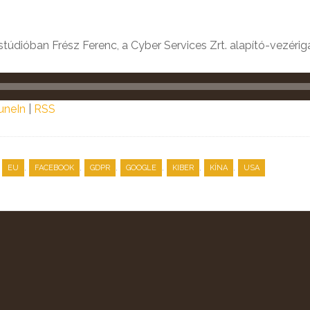
 stúdióban Frész Ferenc, a Cyber Services Zrt. alapító-vezérig
uneIn
|
RSS
,
,
,
,
,
,
,
EU
FACEBOOK
GDPR
GOOGLE
KIBER
KÍNA
USA