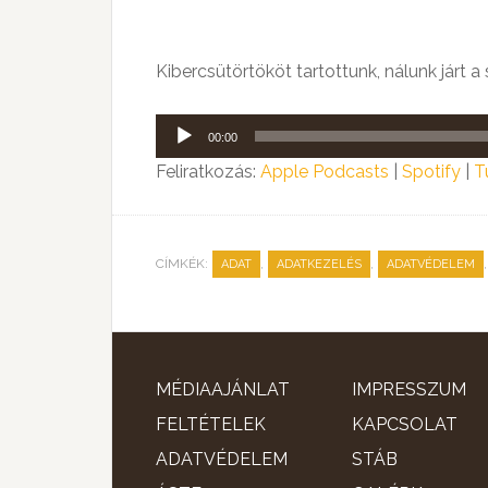
Kibercsütörtököt tartottunk, nálunk járt a
Audió
00:00
lejátszó
Feliratkozás:
Apple Podcasts
|
Spotify
|
T
CÍMKÉK:
,
,
ADAT
ADATKEZELÉS
ADATVÉDELEM
MÉDIAAJÁNLAT
IMPRESSZUM
FELTÉTELEK
KAPCSOLAT
ADATVÉDELEM
STÁB