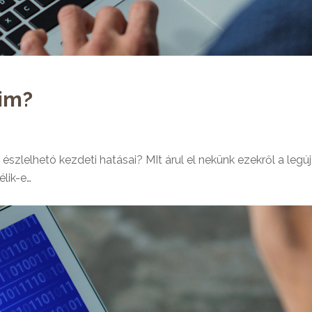
áim?
szlelhetó kezdeti hatásai? MIt árul el nekünk ezekről a l
élik-e…