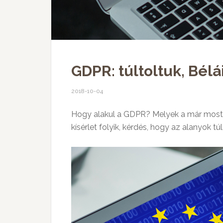
GDPR: túltoltuk, Bél
2018-10-04
Hogy alakul a GDPR? Melyek a már most é
kísérlet folyik, kérdés, hogy az alanyok túl