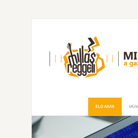
ÉLŐ ADÁS
MŰS