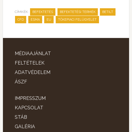
CÍMKÉK:
,
,
,
BEFEKTETÉS
BEFEKTETÉSI TERMÉK
BETILT
,
,
,
CFD
ESMA
EU
TŐKEPIACI FELÜGYELET
MÉDIAAJÁNLAT
FELTÉTELEK
ADATVÉDELEM
ÁSZF
IMPRESSZUM
KAPCSOLAT
STÁB
GALÉRIA