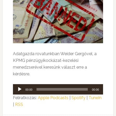
Adatgazda rovatunkban Weider Gergővel, a
KPMG pénzügyikockázat-kezelési
menedzserével keresünk választ erre a
kérdésre.
Audió
00:00
00:00
lejátszó
Feliratkozás:
Apple Podcasts
|
Spotify
|
TuneIn
|
RSS