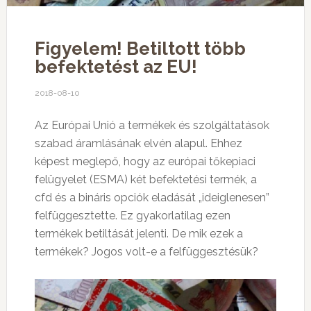
Figyelem! Betiltott több
befektetést az EU!
2018-08-10
Az Európai Unió a termékek és szolgáltatások
szabad áramlásának elvén alapul. Ehhez
képest meglepő, hogy az európai tőkepiaci
felügyelet (ESMA) két befektetési termék, a
cfd és a bináris opciók eladását „ideiglenesen”
felfüggesztette. Ez gyakorlatilag ezen
termékek betiltását jelenti. De mik ezek a
termékek? Jogos volt-e a felfüggesztésük?