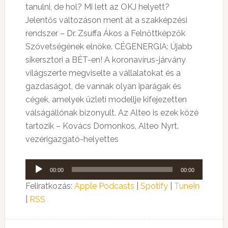
tanulni, de hol? Mi lett az OKJ helyett?
Jelentős változáson ment át a szakképzési
rendszer – Dr. Zsuffa Ákos a Felnőttképzők
Szövetségének elnöke. CÉGENERGIA: Újabb
sikersztori a BÉT-en! A koronavírus-járvány
világszerte megviselte a vállalatokat és a
gazdaságot, de vannak olyan iparágak és
cégek, amelyek üzleti modellje kifejezetten
válságállónak bizonyult. Az Alteo is ezek közé
tartozik – Kovács Domonkos, Alteo Nyrt.
vezérigazgató-helyettes
Audió
00:00
00:00
lejátszó
Feliratkozás:
Apple Podcasts
|
Spotify
|
TuneIn
|
RSS