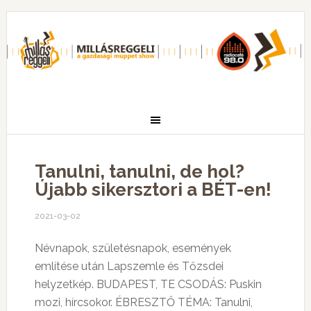
Tanulni, tanulni, de hol?
Újabb sikersztori a BÉT-en!
2021-03-02
Névnapok, születésnapok, események
említése után Lapszemle és Tőzsdei
helyzetkép. BUDAPEST, TE CSODÁS: Puskin
mozi, hírcsokor. ÉBRESZTŐ TÉMA: Tanulni,