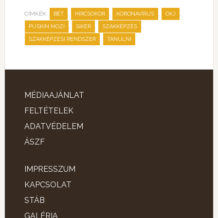
CÍMKÉK:
,
,
,
,
BÉT
HÍRCSOKOR
KORONAVÍRUS
OKJ
,
,
,
PUSKIN MOZI
SIKER
SZAKKÉPZÉS
,
SZAKKÉPZÉSI RENDSZER
TANULNI
MÉDIAAJÁNLAT
FELTÉTELEK
ADATVÉDELEM
ÁSZF
IMPRESSZUM
KAPCSOLAT
STÁB
GALÉRIA