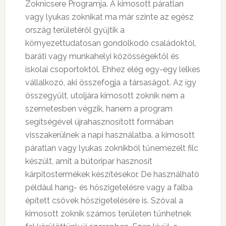
Zoknicsere Programja. A kimosott páratlan
vagy lyukas zoknikat ma már szinte az egész
ország területéről gyűjtik a
környezettudatosan gondolkodó családoktól,
baráti vagy munkahelyi közösségektől és
iskolai csoportoktól. Ehhez elég egy-egy lelkes
vállalkozó, aki összefogja a társaságot. Az így
összegyűlt, utoljára kimosott zoknik nem a
szemetesben végzik, hanem a program
segítségével újrahasznosított formában
visszakerülnek a napi használatba. a kimosott
páratlan vagy lyukas zoknikból tűnemezelt filc
készült, amit a bútoripar hasznosít
kárpitostermékek készítésekor. De használható
például hang- és hőszigetelésre vagy a falba
épített csövek hőszigetelésére is. Szóval a
kimosott zoknik számos területen tűnhetnek