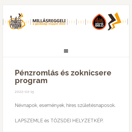
Pénzromlás és zoknicsere
program
2022-02-15
Névnapok, események, híres születésnaposok.
LAPSZEMLE és TŐZSDEI HELYZETKÉP.