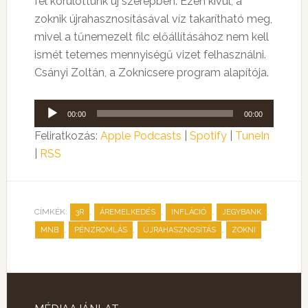
fel körülöttünk új szerepben. Ezen kívül, a
zoknik újrahasznosításával víz takarítható meg,
mivel a tűnemezelt filc előállításához nem kell
ismét tetemes mennyiségű vizet felhasználni.
Csányi Zoltán, a Zoknicsere program alapítója.
Audió
00:00
00:00
lejátszó
Feliratkozás:
Apple Podcasts
|
Spotify
|
TuneIn
|
RSS
CÍMKÉK:
,
,
,
,
3R
ÁREMELKEDÉS
INFLÁCIÓ
JEGYBANK
,
,
,
MNB
PÉNZROMLÁS
ÚJRAHASZNOSÍTÁS
ZOKNI