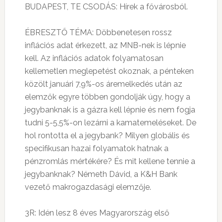
BUDAPEST, TE CSODÁS: Hírek a fővárosból.
ÉBRESZTŐ TÉMA: Döbbenetesen rossz
inflációs adat érkezett, az MNB-nek is lépnie
kell. Az inflációs adatok folyamatosan
kellemetlen meglepetést okoznak, a pénteken
közölt januári 7,9%-os áremelkedés után az
elemzők egyre többen gondolják úgy, hogy a
jegybanknak is a gázra kell lépnie és nem fogja
tudni 5-5,5%-on lezárni a kamatemeléseket. De
hol rontotta el a jegybank? Milyen globális és
specifikusan hazai folyamatok hatnak a
pénzromlás mértékére? És mit kellene tennie a
jegybanknak? Németh Dávid, a K&H Bank
vezető makrogazdasági elemzője.
3R: Idén lesz 8 éves Magyarország első