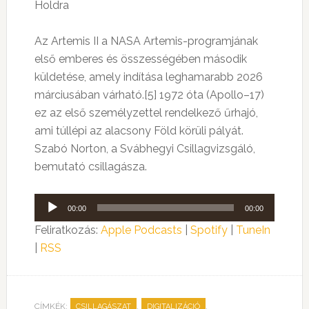
Holdra
Az Artemis II a NASA Artemis-programjának
első emberes és összességében második
küldetése, amely indítása leghamarabb 2026
márciusában várható.[5] 1972 óta (Apollo–17)
ez az első személyzettel rendelkező űrhajó,
ami túllépi az alacsony Föld körüli pályát.
Szabó Norton, a Svábhegyi Csillagvizsgáló,
bemutató csillagásza.
Audió
00:00
00:00
lejátszó
Feliratkozás:
Apple Podcasts
|
Spotify
|
TuneIn
|
RSS
CÍMKÉK:
,
,
CSILLAGÁSZAT
DIGITALIZÁCIÓ