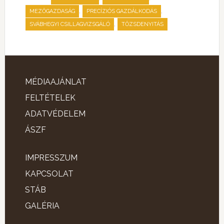
,
,
MEZŐGAZDASÁG
PRECÍZIÓS GAZDÁLKODÁS
,
SVÁBHEGYI CSILLAGVIZSGÁLÓ
TŐZSDENYITÁS
MÉDIAAJÁNLAT
FELTÉTELEK
ADATVÉDELEM
ÁSZF
IMPRESSZUM
KAPCSOLAT
STÁB
GALÉRIA