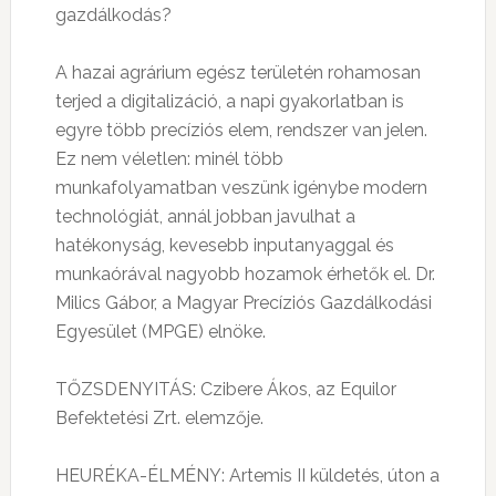
gazdálkodás?
A hazai agrárium egész területén rohamosan
terjed a digitalizáció, a napi gyakorlatban is
egyre több precíziós elem, rendszer van jelen.
Ez nem véletlen: minél több
munkafolyamatban veszünk igénybe modern
technológiát, annál jobban javulhat a
hatékonyság, kevesebb inputanyaggal és
munkaórával nagyobb hozamok érhetők el. Dr.
Milics Gábor, a Magyar Precíziós Gazdálkodási
Egyesület (MPGE) elnöke.
TŐZSDENYITÁS: Czibere Ákos, az Equilor
Befektetési Zrt. elemzője.
HEURÉKA-ÉLMÉNY: Artemis II küldetés, úton a