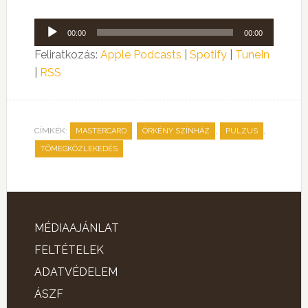
Audió
00:00
00:00
lejátszó
Feliratkozás:
Apple Podcasts
|
Spotify
|
TuneIn
|
RSS
CÍMKÉK:
,
,
,
MASTERCARD
ÖRKÉNY SZÍNHÁZ
PULZUS
TÖMEGKÖZLEKEDÉS
MÉDIAAJÁNLAT
FELTÉTELEK
ADATVÉDELEM
ÁSZF