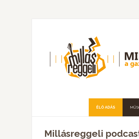
ÉLŐ ADÁS
MŰS
Millásreggeli podcas