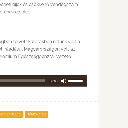
 bérleti díjak és csökkenő vendégszám
etének elnöke.
gban felvett kutatásban nálunk volt a
t, ráadásul Magyarországon volt az
, a Prémium Egészségpénztár Vezető
A
00:00
hangerő
növeléséhez,
illetőleg
csökkentéséhez
,
ARTESTÜLETE
TÁMOGATÁS
a
Fel/Le