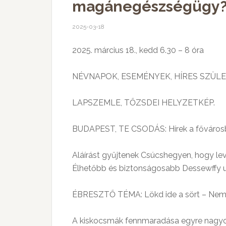
magánegészségügy
2025-03-18
2025. március 18., kedd 6.30 – 8 óra
NÉVNAPOK, ESEMÉNYEK, HÍRES SZÜL
LAPSZEMLE, TŐZSDEI HELYZETKÉP.
BUDAPEST, TE CSODÁS: Hírek a fővárosb
Aláírást gyűjtenek Csúcshegyen, hogy le
Élhetőbb és biztonságosabb Dessewffy u
ÉBRESZTŐ TÉMA: Lökd ide a sört – Nemc
A kiskocsmák fennmaradása egyre nagyobb 