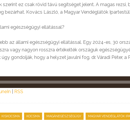
 szerint ez csak rövid távú segítséget jelent. A magas rezsi,
leg bezárhat. Kovács László, a Magyar Vendéglátók Ipartestül
lami egészségügyi ellátással?
b az állami egészségügyi ellátással. Egy 2024-es, 30 orszá
sszra vagy nagyon rosszra értékelték országuk egészségügyé
 úgy gondolják, hogy a helyzet javulni fog. dr. Váradi Péter
uneIn
|
RSS
,
,
,
KISKOCSMA
KOCSMA
MAGÁNEGÉSZSÉGÜGY
MAGYAR VENDÉGLÁTÓK IP