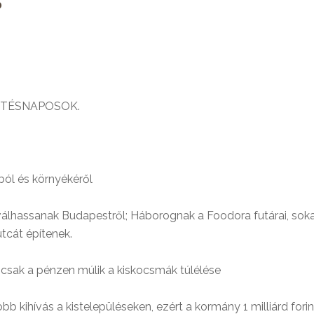
?
ETÉSNAPOSOK.
ól és környékéről
válhassanak Budapestről; Háborognak a Foodora futárai, soka
tcát építenek.
sak a pénzen múlik a kiskocsmák túlélése
kihívás a kistelepüléseken, ezért a kormány 1 milliárd forin