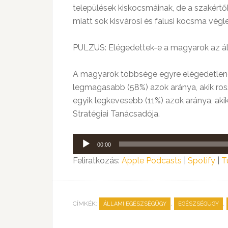
települések kiskocsmáinak, de a szakértők
miatt sok kisvárosi és falusi kocsma vég
PULZUS: Elégedettek-e a magyarok az ál
A magyarok többsége egyre elégedetleneb
legmagasabb (58%) azok aránya, akik ro
egyik legkevesebb (11%) azok aránya, akik
Stratégiai Tanácsadója.
Audió
00:00
lejátszó
Feliratkozás:
Apple Podcasts
|
Spotify
|
T
CÍMKÉK:
,
,
ÁLLAMI EGÉSZSÉGÜGY
EGÉSZSÉGÜGY