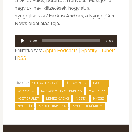
GDP-bővülés, betartott hiánycél).
Most jön a
nagy 13. havi kifizetések, hogy áll a
nyugdíjkassza?
Farkas András
, a NyugdíjGuru
News oldal alapítója.
Audió
00:00
00:00
lejátszó
Feliratkozás:
Apple Podcasts
|
Spotify
|
TuneIn
|
RSS
CÍMKÉK:
,
,
,
13. HAVI NYUGDÍJ
ÁLLAMPAPÍR
BAKELIT
,
,
,
JÁRÓKELŐ
KÖZÖSSÉGI KÖZLEKEDÉS
KÖZTEREK
,
,
,
,
KÖZTERÜLET
LEMEZKIADÁS
NESTA
NYESZ
,
,
NYUGDÍJ
NYUGDÍJKASSZA
NYUGDÍJPRÉMIUM