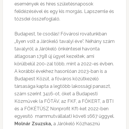
események és híres születésnaposok
felidézésével és egy kis morgás. Lapszemle és
tőzsdei összefoglaló.
Budapest, te csodás! Fővárosi rovatunkban
„
Ilyen volt a Járókelő tavalyi éve”.
Néhány szám
tavalyról: a Járókelő önkéntesei havonta
átlagosan 1798 új ügyet kezeltek, ami
körülbelül 200-zal több, mint a 2022-es évben.
A korábbi évekhez hasonlóan 2023-ban is a
Budapest Közút, a főváros közútkezelő
társasága kapta a legtöbb lakossági panaszt,
szám szerint 3416-ot, őket a Budapesti
Közművek (a FŐTÁV, az FKF, a FŐKERT, a BTI
és a FŐKÉTÜSZ Nonprofit Kft-ket 2022-ben
egyesítő mammutvállalat) követi 1667 üggyel.
Molnár Zsuzska,
a Járókelő Közhasznú