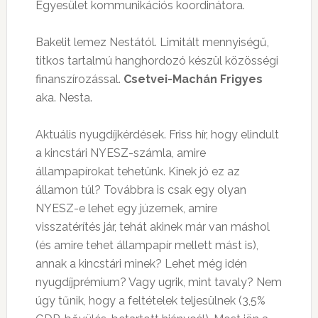
Egyesület kommunikációs koordinátora.
Bakelit lemez Nestától.
Limitált mennyiségű,
titkos tartalmú hanghordozó készül közösségi
finanszírozással.
Csetvei-Machán Frigyes
aka. Nesta.
Aktuális nyugdíjkérdések.
Friss hír, hogy elindult
a kincstári NYESZ-számla, amire
állampapírokat tehetünk. Kinek jó ez az
államon túl? Továbbra is csak egy olyan
NYESZ-e lehet egy júzernek, amire
visszatérítés jár, tehát akinek már van máshol
(és amire tehet állampapír mellett mást is),
annak a kincstári minek?
Lehet még idén
nyugdíjprémium? Vagy ugrik, mint tavaly? Nem
úgy tűnik, hogy a feltételek teljesülnek (3,5%