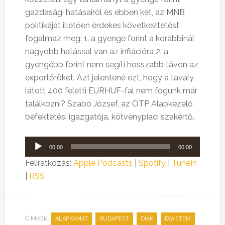
gazdasági hatásairól és ebben két, az MNB
politikáját illetően érdekes következtetést
fogalmaz meg: 1. a gyenge forint a korábbinál
nagyobb hatással van az inflációra 2. a
gyengébb forint nem segíti hosszabb távon az
exportőröket. Azt jelentené ezt, hogy a tavaly
látott 400 feletti EURHUF-fal nem fogunk már
találkozni? Szabó József, az OTP Alapkezelő
befektetési igazgatója, kötvénypiaci szakértő.
Audió
00:00
00:00
lejátszó
Feliratkozás:
Apple Podcasts
|
Spotify
|
TuneIn
|
RSS
CÍMKÉK:
,
,
,
,
ALAPKAMAT
BUDAPEST
DIÁK
EGYETEM