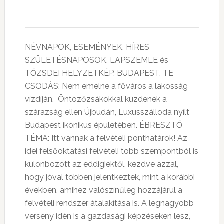
NÉVNAPOK, ESEMÉNYEK, HÍRES
SZÜLETÉSNAPOSOK, LAPSZEMLE és
TŐZSDEI HELYZETKÉP. BUDAPEST, TE
CSODÁS: Nem emelne a főváros a lakosság
vízdíján, Öntözőzsákokkal küzdenek a
szárazság ellen Újbudán, Luxusszálloda nyílt
Budapest ikonikus épületében. ÉBRESZTŐ
TÉMA: Itt vannak a felvételi ponthatárok! Az
idei felsőoktatási felvételi több szempontból is
különbözött az eddigiektől, kezdve azzal,
hogy jóval többen jelentkeztek, mint a korábbi
években, amihez valószínűleg hozzájárul a
felvételi rendszer átalakítása is. A legnagyobb
verseny idén is a gazdasági képzéseken lesz,