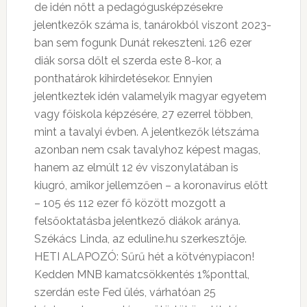
de idén nőtt a pedagógusképzésekre
jelentkezők száma is, tanárokból viszont 2023-
ban sem fogunk Dunát rekeszteni. 126 ezer
diák sorsa dőlt el szerda este 8-kor, a
ponthatárok kihirdetésekor. Ennyien
jelentkeztek idén valamelyik magyar egyetem
vagy főiskola képzésére, 27 ezerrel többen,
mint a tavalyi évben. A jelentkezők létszáma
azonban nem csak tavalyhoz képest magas,
hanem az elmúlt 12 év viszonylatában is
kiugró, amikor jellemzően – a koronavírus előtt
– 105 és 112 ezer fő között mozgott a
felsőoktatásba jelentkező diákok aránya.
Székács Linda, az eduline.hu szerkesztője.
HETI ALAPOZÓ: Sűrű hét a kötvénypiacon!
Kedden MNB kamatcsökkentés 1%ponttal,
szerdán este Fed ülés, várhatóan 25