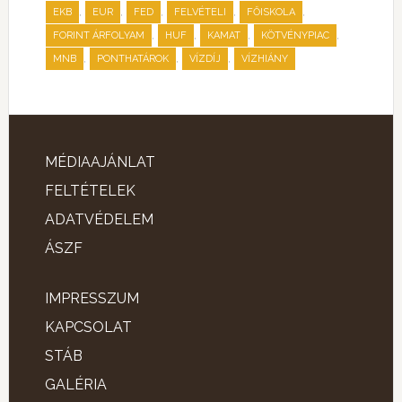
,
,
,
,
,
EKB
EUR
FED
FELVÉTELI
FŐISKOLA
,
,
,
,
FORINT ÁRFOLYAM
HUF
KAMAT
KÖTVÉNYPIAC
,
,
,
MNB
PONTHATÁROK
VÍZDÍJ
VÍZHIÁNY
MÉDIAAJÁNLAT
FELTÉTELEK
ADATVÉDELEM
ÁSZF
IMPRESSZUM
KAPCSOLAT
STÁB
GALÉRIA