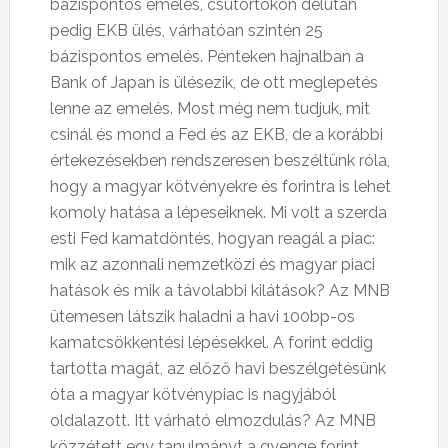
bázispontos emelés, csütörtökön délután
pedig EKB ülés, várhatóan szintén 25
bázispontos emelés. Pénteken hajnalban a
Bank of Japan is ülésezik, de ott meglepetés
lenne az emelés. Most még nem tudjuk, mit
csinál és mond a Fed és az EKB, de a korábbi
értekezésekben rendszeresen beszéltünk róla,
hogy a magyar kötvényekre és forintra is lehet
komoly hatása a lépeseiknek. Mi volt a szerda
esti Fed kamatdöntés, hogyan reagál a piac:
mik az azonnali nemzetközi és magyar piaci
hatások és mik a távolabbi kilátások? Az MNB
ütemesen látszik haladni a havi 100bp-os
kamatcsökkentési lépésekkel. A forint eddig
tartotta magát, az előző havi beszélgetésünk
óta a magyar kötvénypiac is nagyjából
oldalazott. Itt várható elmozdulás? Az MNB
közzétett egy tanulmányt a gyenge forint