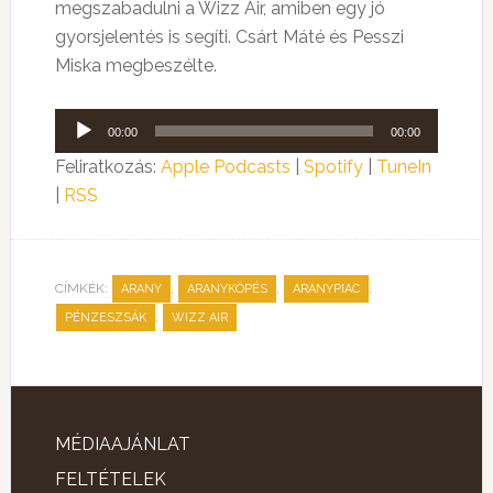
megszabadulni a Wizz Air, amiben egy jó
gyorsjelentés is segíti. Csárt Máté és Pesszi
Miska megbeszélte.
Audió
00:00
00:00
lejátszó
Feliratkozás:
Apple Podcasts
|
Spotify
|
TuneIn
|
RSS
CÍMKÉK:
,
,
,
ARANY
ARANYKÖPÉS
ARANYPIAC
,
PÉNZESZSÁK
WIZZ AIR
MÉDIAAJÁNLAT
FELTÉTELEK