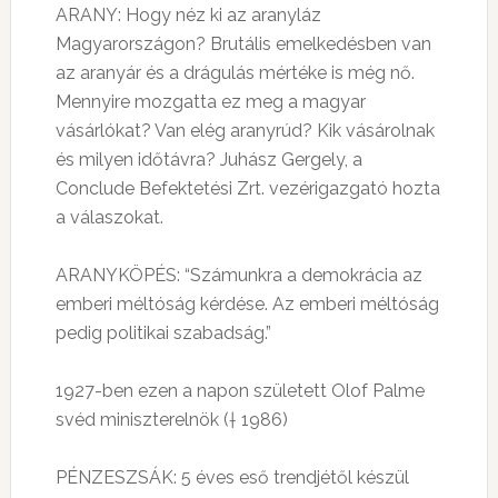
ARANY: Hogy néz ki az aranyláz
Magyarországon? Brutális emelkedésben van
az aranyár és a drágulás mértéke is még nő.
Mennyire mozgatta ez meg a magyar
vásárlókat? Van elég aranyrúd? Kik vásárolnak
és milyen időtávra? Juhász Gergely, a
Conclude Befektetési Zrt. vezérigazgató hozta
a válaszokat.
ARANYKÖPÉS: “Számunkra a demokrácia az
emberi méltóság kérdése. Az emberi méltóság
pedig politikai szabadság.”
1927-ben ezen a napon született Olof Palme
svéd miniszterelnök († 1986)
PÉNZESZSÁK: 5 éves eső trendjétől készül