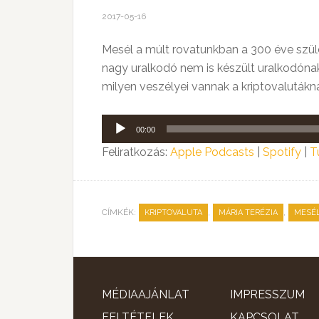
2017-05-16
Mesél a múlt rovatunkban a 300 éve szüle
nagy uralkodó nem is készült uralkodónak
milyen veszélyei vannak a kriptovalutákn
Audió
00:00
lejátszó
Feliratkozás:
Apple Podcasts
|
Spotify
|
T
CÍMKÉK:
,
,
KRIPTOVALUTA
MÁRIA TERÉZIA
MESÉL
MÉDIAAJÁNLAT
IMPRESSZUM
FELTÉTELEK
KAPCSOLAT