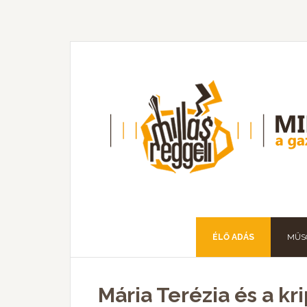
ÉLŐ ADÁS
MŰS
Mária Terézia és a kr