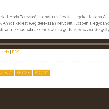
tett Mária Teréziáról hallhattunk érdekességeket Katona Csab
. Ahhoz képest elég derekasan helyt állt. Közben a jegybank f
ak, online kuponoknak? Erről beszélgettünk Brückner Gergelly
uneIn
|
RSS
,
,
 A MÚLT
ONECOIN
PODCAST