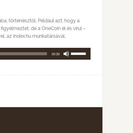
a, történésztől. Például azt, hogy a
igyelmeztet, de a OneCoin él és virul –
el, az Index.hu munkatársával.
A
00:00
hangerő
növeléséhez,
illetőleg
csökkentéséhez
a
Fel/Le
billentyűket
kell
használni.