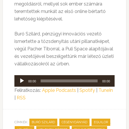
megoldásról, mellyel sok ember számára
teremtettek munkát az első online bértartó
lehetőség kiépítésével.
Buró Szilárd, pénzügyi innovációs vezető
ismertette a tőzsdenyitás utáni pillanatképet,
végül Pacher Tiborral, a Puli Space alapítójával
és vezetőjével beszélgettünk már létező üzleti
vállalkozásokról az űrben.
Audió
00:00
00:00
lejátszó
Feliratkozás:
Apple Podcasts
|
Spotify
|
TuneIn
|
RSS
CÍMKÉK:
,
,
,
BURÓ SZILÁRD
CÉGÉNYDÁNYÁD
EQUILOR