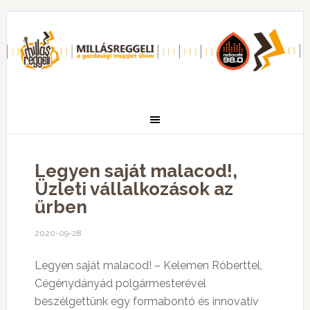
Legyen saját malacod!,
Üzleti vállalkozások az
űrben
2020-09-28
Legyen saját malacod! – Kelemen Róberttel,
Cégénydányád polgármesterével
beszélgettünk egy formabontó és innovatív