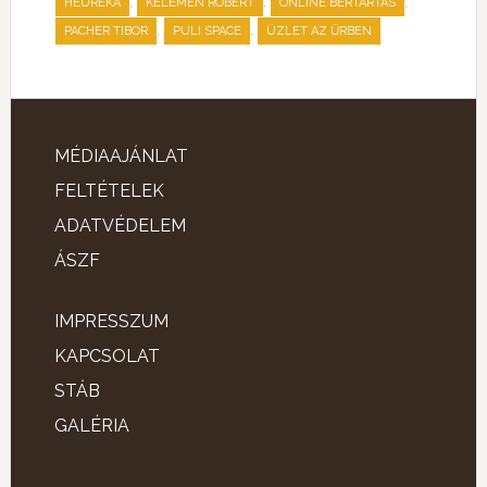
,
,
,
HEURÉKA
KELEMEN RÓBERT
ONLINE BÉRTARTÁS
,
,
PACHER TIBOR
PULI SPACE
ÜZLET AZ ŰRBEN
MÉDIAAJÁNLAT
FELTÉTELEK
ADATVÉDELEM
ÁSZF
IMPRESSZUM
KAPCSOLAT
STÁB
GALÉRIA