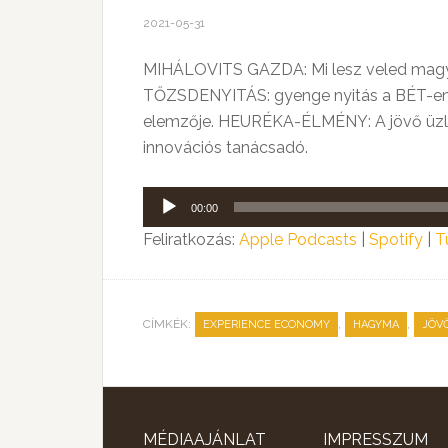
2021-05-31
MIHÁLOVITS GAZDA: Mi lesz veled magya
TŐZSDENYITÁS: gyenge nyitás a BÉT-en, ni
elemzője. HEURÉKA-ÉLMÉNY: A jövő üzleti
innovációs tanácsadó.
Audió
00:00
lejátszó
Feliratkozás:
Apple Podcasts
|
Spotify
|
T
CÍMKÉK:
,
,
EXPERIENCE ECONOMY
HAGYMA
JÖV
MÉDIAAJÁNLAT
IMPRESSZUM