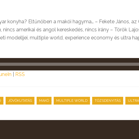
r konyha? Eltűnőben a makói hagyma… – Fekete János, az
ncs amerikai és angol kereskedés, nincs irány – Török Lajos,
 modelljei, multiple world, experience economy és ultra hap
uneIn
|
RSS
,
,
,
,
,
Ő
JÖVŐKUTATÁS
MAKÓ
MULTIPLE WORLD
TŐZSDENYITÁS
ULTRA