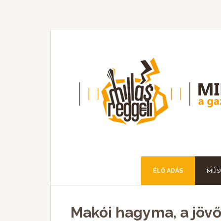
ÉLŐ ADÁS
MŰS
Makói hagyma, a jövő