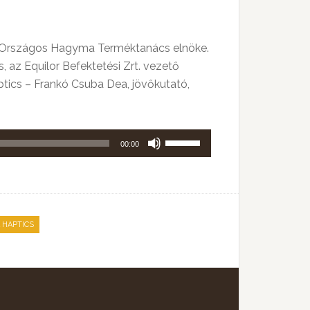
 Országos Hagyma Terméktanács elnöke.
 az Equilor Befektetési Zrt. vezető
tics – Frankó Csuba Dea, jövőkutató,
A
00:00
hangerő
növeléséhez,
illetőleg
csökkentéséhez
 HAPTICS
a
Fel/Le
billentyűket
kell
használni.