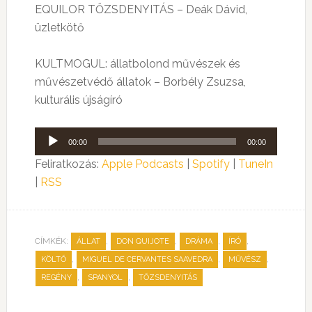
EQUILOR TŐZSDENYITÁS – Deák Dávid,
üzletkötő
KULTMOGUL: állatbolond művészek és
művészetvédő állatok – Borbély Zsuzsa,
kulturális újságíró
Audió
00:00
00:00
lejátszó
Feliratkozás:
Apple Podcasts
|
Spotify
|
TuneIn
|
RSS
CÍMKÉK:
,
,
,
,
ÁLLAT
DON QUIJOTE
DRÁMA
ÍRÓ
,
,
,
KÖLTŐ
MIGUEL DE CERVANTES SAAVEDRA
MŰVÉSZ
,
,
REGÉNY
SPANYOL
TŐZSDENYITÁS