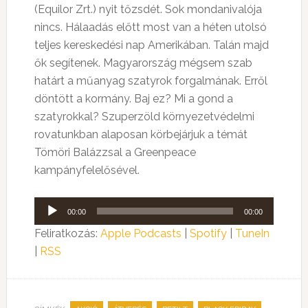
(Equilor Zrt.) nyit tőzsdét. Sok mondanivalója
nincs. Hálaadás előtt most van a héten utolsó
teljes kereskedési nap Amerikában. Talán majd
ők segítenek. Magyarország mégsem szab
határt a műanyag szatyrok forgalmának. Erről
döntött a kormány. Baj ez? Mi a gond a
szatyrokkal? Szuperzöld környezetvédelmi
rovatunkban alaposan körbejárjuk a témát
Tömöri Balázzsal a Greenpeace
kampányfelelősével.
Audió
00:00
00:00
lejátszó
Feliratkozás:
Apple Podcasts
|
Spotify
|
TuneIn
|
RSS