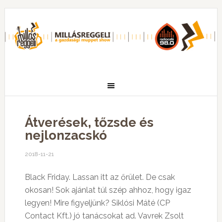
Átverések, tőzsde és
nejlonzacskó
2018-11-21
Black Friday. Lassan itt az őrület. De csak
okosan! Sok ajánlat túl szép ahhoz, hogy igaz
legyen! Mire figyeljünk? Siklósi Máté (CP
Contact Kft.) jó tanácsokat ad. Vavrek Zsolt