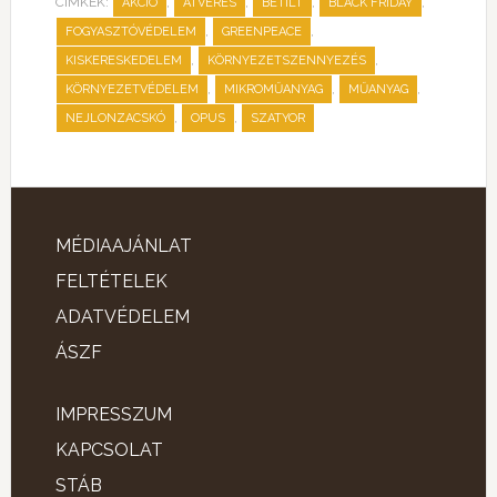
CÍMKÉK:
,
,
,
,
AKCIÓ
ÁTVERÉS
BETILT
BLACK FRIDAY
,
,
FOGYASZTÓVÉDELEM
GREENPEACE
,
,
KISKERESKEDELEM
KÖRNYEZETSZENNYEZÉS
,
,
,
KÖRNYEZETVÉDELEM
MIKROMŰANYAG
MŰANYAG
,
,
NEJLONZACSKÓ
OPUS
SZATYOR
MÉDIAAJÁNLAT
FELTÉTELEK
ADATVÉDELEM
ÁSZF
IMPRESSZUM
KAPCSOLAT
STÁB