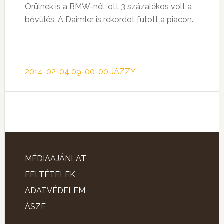
Örülnek is a BMW-nél, ott 3 százalékos volt a
bővülés. A Daimler is rekordot futott a piacon.
2014-02-04 09-00-00 JAZZY
MÉDIAAJÁNLAT
FELTÉTELEK
ADATVÉDELEM
ÁSZF