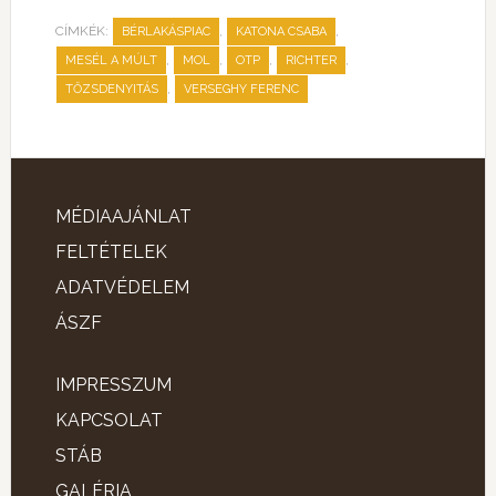
CÍMKÉK:
,
,
BÉRLAKÁSPIAC
KATONA CSABA
,
,
,
,
MESÉL A MÚLT
MOL
OTP
RICHTER
,
TŐZSDENYITÁS
VERSEGHY FERENC
MÉDIAAJÁNLAT
FELTÉTELEK
ADATVÉDELEM
ÁSZF
IMPRESSZUM
KAPCSOLAT
STÁB
GALÉRIA