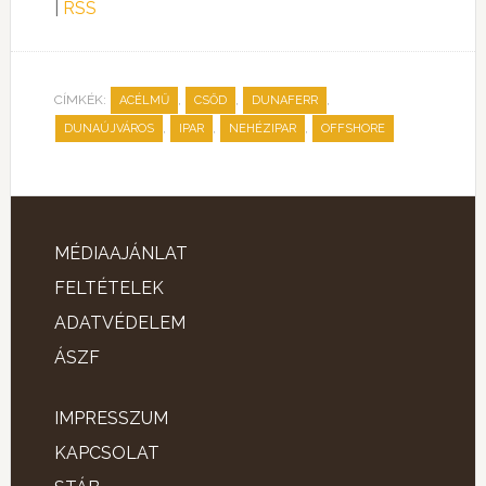
|
RSS
CÍMKÉK:
,
,
,
ACÉLMŰ
CSŐD
DUNAFERR
,
,
,
DUNAÚJVÁROS
IPAR
NEHÉZIPAR
OFFSHORE
MÉDIAAJÁNLAT
FELTÉTELEK
ADATVÉDELEM
ÁSZF
IMPRESSZUM
KAPCSOLAT