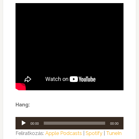
Hang:
Audió
00:00
00:00
lejátszó
Feliratkozás:
Apple Podcasts
|
Spotify
|
TuneIn