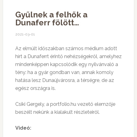
Gyűlnek a felhők a
Dunaferr fölött…
2021-03-01
Az elmúlt időszakban számos médium adott
hírt a Dunaferrt érintő nehézségekről, amelyhez
mindenképpen kapcsolódik egy nyilvánvaló a
tény: ha a gyár gondban van, annak komoly
hatása lesz Dunaújvárosra, a térségre, de az
egész országra is.
Csiki Gergely, a portfolio.hu vezető elemzője
beszélt nekünk a kialakult részleteiről.
Videó: