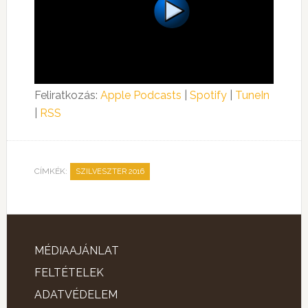
Feliratkozás:
Apple Podcasts
|
Spotify
|
TuneIn
|
RSS
CÍMKÉK:
SZILVESZTER 2016
MÉDIAAJÁNLAT
FELTÉTELEK
ADATVÉDELEM