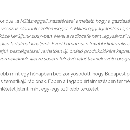
ondta: „
a Millásreggeli „hazatérése” amellett, hogy a gazdasá
n vesszük elődünk szellemiségét. A Millásreggeli jelentős rajo
közé kerüljünk 2023-ban. Mivel a radiocafé nem „egysávos” r
es tartalmat kínáljunk. Ezért hamarosan további kulturális é
rjúi, beszélgetései várhatóan új, önálló produkcióként kapnak 
gyermekeknek, illetve sosem felnővő felnőtteknek szóló progr
el több mint egy hónapban bebizonyosodott, hogy Budapest pe
lis tematikájú rádiónak. Ebben a tágabb értelmezésben term
léletet jelent, mint egy-egy szűkebb területet.