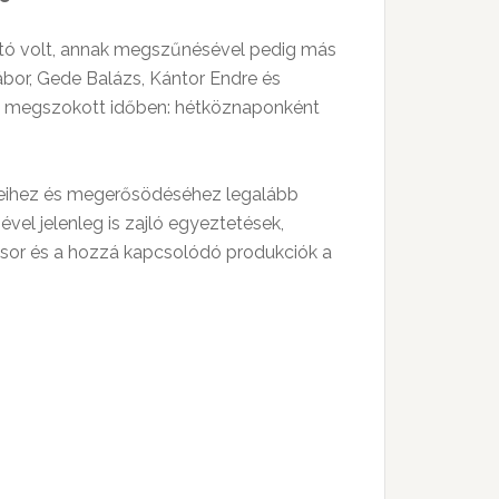
ható volt, annak megszűnésével pedig más
Gábor, Gede Balázs, Kántor Endre és
 a megszokott időben: hétköznaponként
kereihez és megerősödéséhez legalább
vel jelenleg is zajló egyeztetések,
űsor és a hozzá kapcsolódó produkciók a