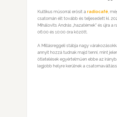
Kultikus műsorral erősít a
radiocafé
, mé
csatornán élt tovább és teljesedett ki. 2
Mihálovits András „hazatérnek” és újra 
06:00 és 10:00 óra között.
A Millásreggeli stábja nagy várakozásokk
annyit hozzá tudnak majd tenni, mint jele
ötletelések egyértelműen ebbe az irányb
legjobb helyre kerülnek a csatornaváltáss