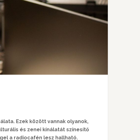
álata. Ezek között vannak olyanok,
turális és zenei kínálatát színesítő
gel a radiocafén lesz hallható.