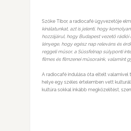
Szőke Tibor, a radiocafé ügyvezetője elm
kínálatunkat, azt is jelenti, hogy komolya
hozzájárul, hogy Budapest vezető rádiói 
lényege, hogy egész nap releváns és érdek
reggeli műsor, a Süssfelnap súlyponti inte
filmes és filmzenei műsoraink, valamint 
A radiocafé indulása óta eltelt valamiv
helye egy széles értelemben vett kulturá
kultúra sokkal inkább megközelítést, szem