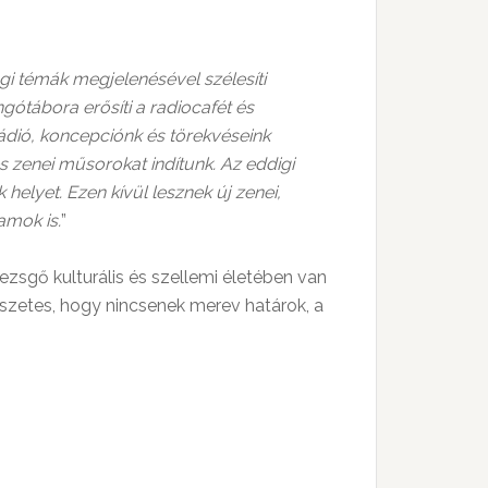
gi témák megjelenésével szélesíti
ngótábora erősíti a radiocafét és
ádió, koncepciónk és törekvéseink
s zenei műsorokat indítunk. Az eddigi
helyet. Ezen kívül lesznek új zenei,
amok is.
”
zsgő kulturális és szellemi életében van
észetes, hogy nincsenek merev határok, a