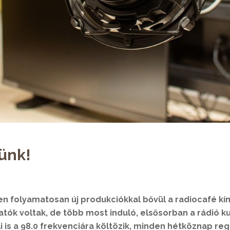
tünk!
n folyamatosan új produkciókkal bővül a radiocafé kín
atók voltak, de több most induló, elsősorban a rádió kul
i is a 98.0 frekvenciára költözik, minden hétköznap reg