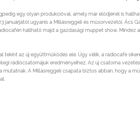
gpedig egy olyan produkcióval, amely már elődjénél is hall
023 januárjától ugyanis a Millásreggeli és műsorvezetői, Ács 
a radiocafén hallható majd a gazdasági muppet show. Mindez
al tekint az új együttműködés elé. Úgy vélik, a radiocafé si
nlegi rádiócsatornájuk eredményeihez. Az új csatorna vezetésé
a mutatnak. A Millásreggeli csapata biztos abban, hogy a m
al.