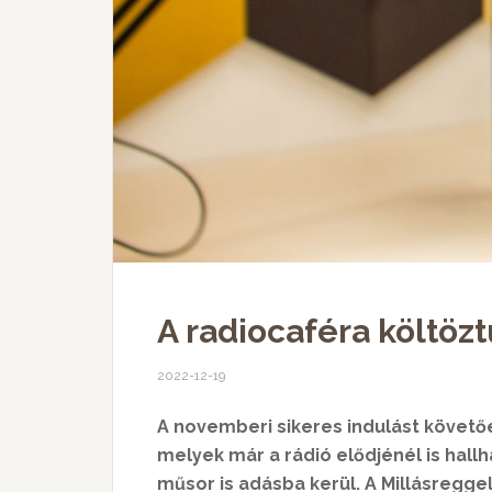
A radiocaféra költöz
2022-12-19
A novemberi sikeres indulást követőe
melyek már a rádió elődjénél is hallh
műsor is adásba kerül. A Millásreggel