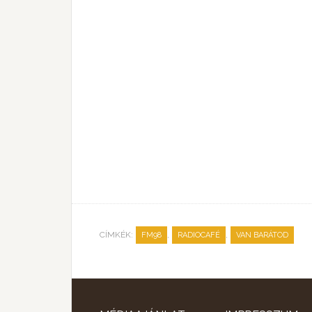
CÍMKÉK:
,
,
FM98
RADIOCAFÉ
VAN BARÁTOD