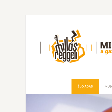
ÉLŐ ADÁS
MŰS