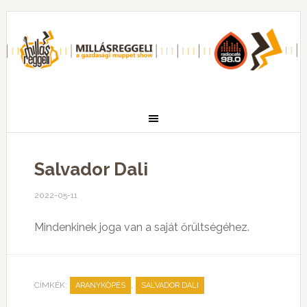
Salvador Dali
2022-05-11
Mindenkinek joga van a saját őrültségéhez.
CÍMKÉK:
,
ARANYKÖPÉS
SALVADOR DALI