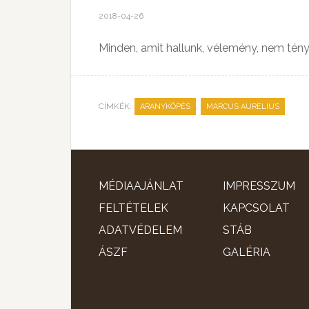
2018-04-26
Minden, amit hallunk, vélemény, nem tény
CÍMKÉK:
,
ARANYKÖPÉS
MARCUS AURELIUS
MÉDIAAJÁNLAT
IMPRESSZUM
FELTÉTELEK
KAPCSOLAT
ADATVÉDELEM
STÁB
ÁSZF
GALÉRIA