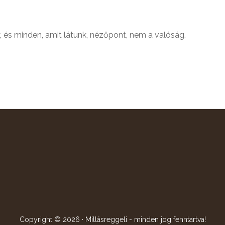
, és minden, amit látunk, nézőpont, nem a valóság.
Copyright © 2026 · Millásreggeli - minden jog fenntartva!