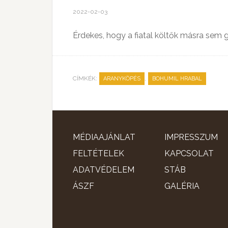
2022-02-03
Érdekes, hogy a fiatal költők másra sem g
CÍMKÉK:
,
ARANYKÖPÉS
BOHUMIL HRABAL
MÉDIAAJÁNLAT
IMPRESSZUM
FELTÉTELEK
KAPCSOLAT
ADATVÉDELEM
STÁB
ÁSZF
GALÉRIA