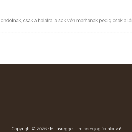
ondolnak, csak a halálra, a sok vén marhának pedig csak a lá
Copyright © 2026 · Millásreggeli - minden jog fenntartva!